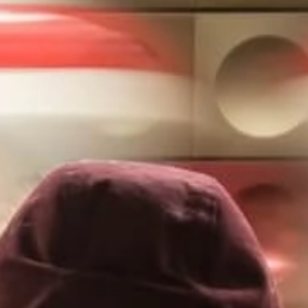
Certificat Corporate Finance
s
Certificat Strategy & Business Model
Transformation
Certificat Strategic Foresight
Certificat Entrepreneuriat
TOUS