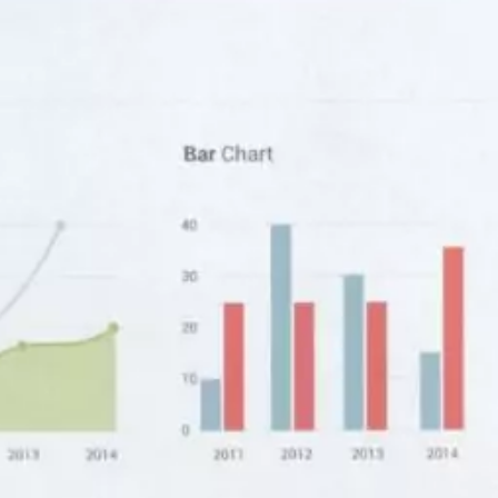
Certificat Corporate Finance
s
Certificat Strategy & Business Model
Transformation
Certificat Strategic Foresight
Certificat Entrepreneuriat
TOUS