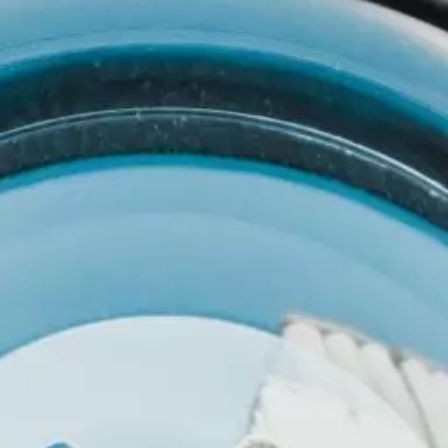
Certificat Corporate Finance
s
Certificat Strategy & Business Model
Transformation
Certificat Strategic Foresight
Certificat Entrepreneuriat
TOUS