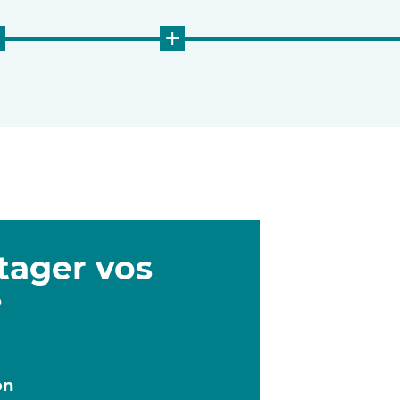
+
+
tager vos
?
on