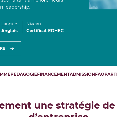
 souhaitant améliorer leurs
Certificat Corporate Finance
s
n leadership.
Certificat Strategy & Business Model
Transformation
Certificat Strategic Foresight
Langue
Niveau
Certificat Entrepreneuriat
TOUS
Anglais
Certificat EDHEC
IRE
AMME
PÉDAGOGIE
FINANCEMENT
ADMISSION
FAQ
PART
acement une stratégie d