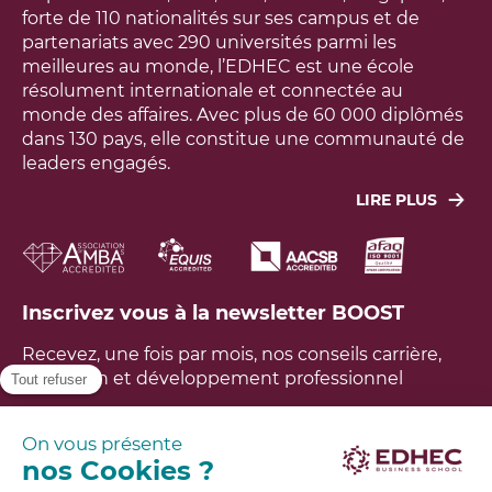
forte de 110 nationalités sur ses campus et de
partenariats avec 290 universités parmi les
meilleures au monde, l’EDHEC est une école
résolument internationale et connectée au
monde des affaires. Avec plus de 60 000 diplômés
dans 130 pays, elle constitue une communauté de
leaders engagés.
LIRE PLUS
Leur objectif : agir concrètement pour faire face
aux grands défis économiques, sociaux,
technologiques et environnementaux du monde.
L’école a développé un modèle unique, fondé sur
Inscrivez vous à la newsletter BOOST
une recherche utile à la société, aux entreprises et
aux étudiants. L’EDHEC est ainsi aujourd’hui tout à
Recevez, une fois par mois, nos conseils carrière,
la fois un lieu d’excellence, d’innovation,
formation et développement professionnel
d’expérience et de diversité, propre à impacter les
générations futures dans un monde en profond
bouleversement. Avoir un impact positif sur le
FAQ
monde est notre raison d’être.
En savoir plus
Brochures