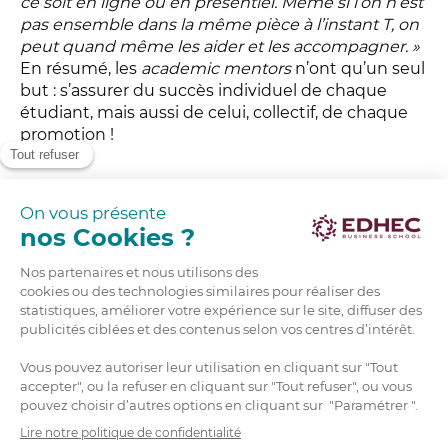
ce soit en ligne ou en présentiel. Même si l’on n’est
pas ensemble dans la même pièce à l’instant T, on
peut quand même les aider et les accompagner. »
En résumé, les
academic mentors
n’ont qu’un seul
but : s’assurer du succès individuel de chaque
étudiant, mais aussi de celui, collectif, de chaque
promotion !
Des accompagnants au plus
proche du terrain avec le
mentoring online
Il arrive que les
Academic mentors
soient
confondus avec les coachs. Cependant, ces deux
rôles sont clairement distincts dans la pédagogie
EDHEC : les mentors sont responsables
d’accompagner les étudiants sur les sujets relatifs