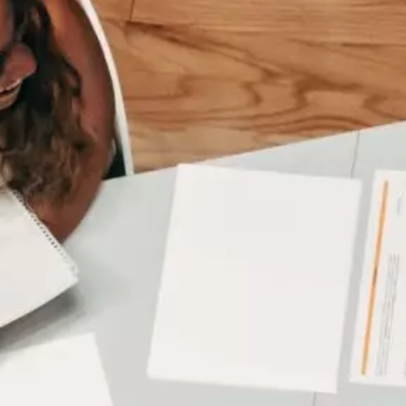
Certificat Corporate Finance
s
Certificat Strategy & Business Model
Transformation
Certificat Strategic Foresight
Certificat Entrepreneuriat
TOUS