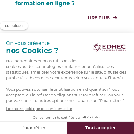
formation en ligne ?
LIRE PLUS
‹
1
2
3
…
15
16
›
Implantée à Lille, Nice, Paris, Londres, Singapour,
forte de 110 nationalités sur ses campus et de
partenariats avec 290 universités parmi les