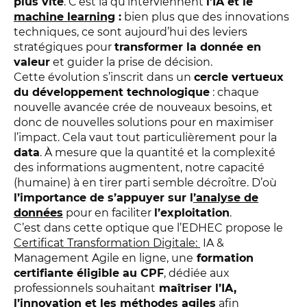
plus vite
. C’est là qu’interviennent
l’IA et le
machine learning
:
bien plus que des innovations
techniques, ce sont aujourd’hui des leviers
stratégiques pour
transformer la donnée en
valeur
et guider la prise de décision.
Cette évolution s’inscrit dans un
cercle vertueux
du développement technologique
: chaque
nouvelle avancée crée de nouveaux besoins, et
donc de nouvelles solutions pour en maximiser
l’impact. Cela vaut tout particulièrement pour la
data
. À mesure que la quantité et la complexité
des informations augmentent, notre capacité
(humaine) à en tirer parti semble décroître. D’où
l’importance de s’appuyer sur l
’analyse de
données
pour en faciliter
l’exploitation
.
C’est dans cette optique que l’EDHEC propose le
Certificat Transformation Digitale:
IA &
Management Agile en ligne, une
formation
certifiante éligible au CPF
, dédiée aux
professionnels souhaitant
maîtriser l’IA,
l’innovation et les méthodes agiles
afin