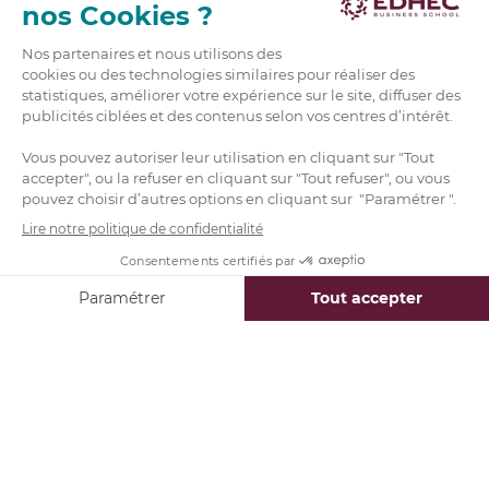
En substance, l’apprentissage automatique va
donc
compléter et optimiser le processus
d’analyse de données
des manières suivantes :
Identifier des modèles à partir du Big Data
Grâce à l’exploration des données et à la
visualisation du Big Data, les analystes peuvent
identifier des modèles explicatifs ou prédictifs
plus pertinents.
L’application d’algorithmes
d’apprentissage automatique garantit en effet une
compréhension plus complète et précise des
modèles et tendances sous-jacents d’un gros
volume de données.
Améliorer l’analyse prédictive
Les modèles d’apprentissage automatique
peuvent être entraînés de telle sorte qu’ils
produisent des prédictions plus fines et
pertinentes.
Les entreprises peuvent ainsi limiter