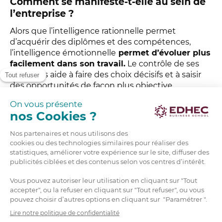
Comment se manifeste-t-elle au sein de
l’entreprise ?
Alors que l’intelligence rationnelle permet
d’acquérir des diplômes et des compétences,
l’intelligence émotionnelle
permet d’évoluer plus
facilement dans son travail.
Le contrôle de ses
émotions aide à faire des choix décisifs et à saisir
des opportunités de façon plus objective.
Être intelligent émotionnellement, c’est être une
personne douée d’adaptabilité, une qualité très
prisée des entreprises, et particulièrement pour
les postes de manager.
Un manager à l’intelligence émotionnelle élevée a
la capacité de revoir ses positions, de changer
d’avis quand une idée meilleure lui est présentée.
Fort de sa confiance en sa vision et ses idées, en sa
propre capacité de jugement, il reste à l’écoute,
n’est jamais fermé aux idées nouvelles, aux points
de vue différents, afin de toujours pouvoir évoluer,
quitte à modifier le chemin qui lui permettra