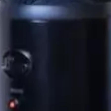
Certificat Corporate Finance
s
Certificat Strategy & Business Model
Transformation
Certificat Strategic Foresight
Certificat Entrepreneuriat
TOUS