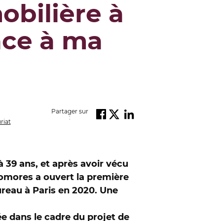
obilière à
âce à ma
Partager sur
:
riat
à 39 ans, et après avoir vécu
omores a ouvert la première
ureau à Paris en 2020. Une
ée dans le cadre du projet de