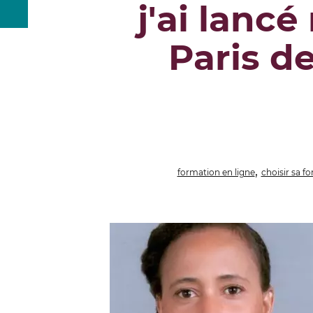
j'ai lanc
Paris d
,
formation en ligne
choisir sa f