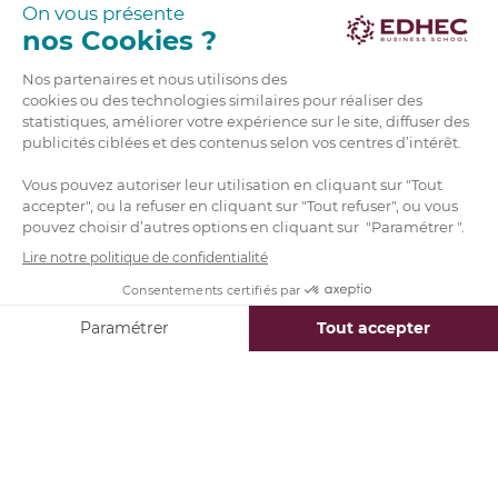
risques en couvrant chaque achat par la
vente à découvert d’une action similaire.
R.O.I (ou retour sur investissement) :
l’indicateur de base de la finance
d’entreprise
Le retour sur investissement est un calcul simple,
généralement exprimé en pourcentage, utilisé
pour
déterminer le retour attendu d’un projet
ou d’une activité
par rapport au montant investi.
On utilise souvent cette mesure pour évaluer si un
projet est pertinent pour une entreprise.
Le ROI est calculé à l’aide de l’équation suivante :
ROI = [(Revenu – Coût) / Coût] * 100
Valuation (ou évaluation)