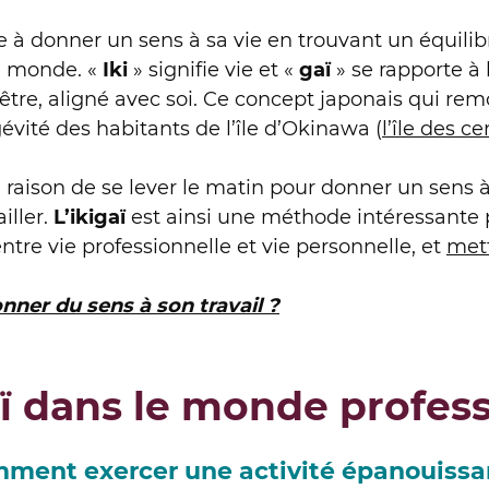
ste à donner un sens à sa vie en trouvant un équili
au monde. «
Iki
» signifie vie et «
gaï
» se rapporte à 
oit être, aligné avec soi. Ce concept japonais qui re
vité des habitants de l’île d’Okinawa (
l’île des c
raison de se lever le matin pour donner un sens à s
iller.
L’ikigaï
est ainsi une méthode intéressante 
ntre vie professionnelle et vie personnelle, et
mett
nner du sens à son travail ?
aï dans le monde profes
mment exercer une activité épanouissa