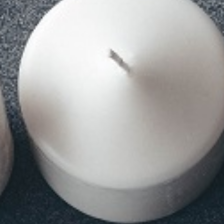
Certificat Corporate Finance
s
Certificat Strategy & Business Model
Transformation
Certificat Strategic Foresight
Certificat Entrepreneuriat
TOUS