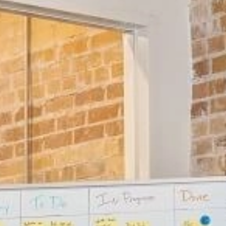
Certificat Corporate Finance
s
Certificat Strategy & Business Model
Transformation
Certificat Strategic Foresight
Certificat Entrepreneuriat
TOUS