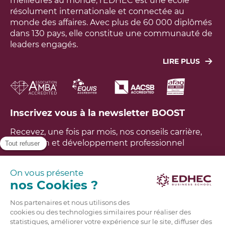
meilleures au monde, l’EDHEC est une école
résolument internationale et connectée au
monde des affaires. Avec plus de 60 000 diplômés
dans 130 pays, elle constitue une communauté de
leaders engagés.
LIRE PLUS
Leur objectif : agir concrètement pour faire face
aux grands défis économiques, sociaux,
technologiques et environnementaux du monde.
L’école a développé un modèle unique, fondé sur
Inscrivez vous à la newsletter BOOST
une recherche utile à la société, aux entreprises et
aux étudiants. L’EDHEC est ainsi aujourd’hui tout à
Recevez, une fois par mois, nos conseils carrière,
la fois un lieu d’excellence, d’innovation,
formation et développement professionnel
d’expérience et de diversité, propre à impacter les
générations futures dans un monde en profond
bouleversement. Avoir un impact positif sur le
FAQ
monde est notre raison d’être.
En savoir plus
Brochures
Candidatez en ligne
Contactez-nous