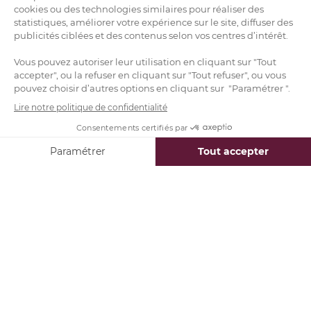
l’EDHEC, de 20h à 22h tous les soirs. » Adapter son
emploi du temps pour inclure des sessions
d’études après des journées épuisantes montre
la
détermination nécessaire pour réussir dans ce
format d’apprentissage
.
4. Résilience et Détermination
Surmonter les défis
La persévérance est une qualité essentielle pour
les étudiants du
BBA Online
, particulièrement
lorsque des défis imprévus surviennent. Monica
Barbotte se rappelle une période particulièrement
difficile : « Je me suis retrouvée à étudier en
coulisse, sur scène, parfois à l’hôtel. Ce n’était pas
facile parce que je n’avais pas forcément des
conditions optimales pour réviser, mais
finalement, j’ai relevé le défi ! » Cette capacité à
s’adapter à des conditions d’étude non idéales est
un témoignage de la
résilience développée par
les étudiants
.