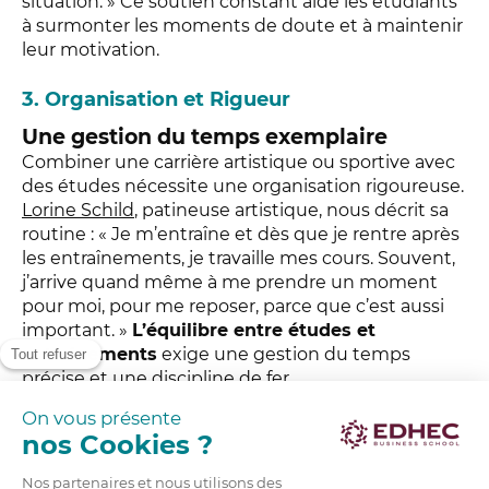
situation. » Ce soutien constant aide les étudiants
à surmonter les moments de doute et à maintenir
leur motivation.
3. Organisation et Rigueur
Une gestion du temps exemplaire
Combiner une carrière artistique ou sportive avec
des études nécessite une organisation rigoureuse.
Lorine Schild
, patineuse artistique, nous décrit sa
routine : « Je m’entraîne et dès que je rentre après
les entraînements, je travaille mes cours. Souvent,
j’arrive quand même à me prendre un moment
pour moi, pour me reposer, parce que c’est aussi
important. »
L’équilibre entre études et
entraînements
exige une gestion du temps
précise et une discipline de fer.
Des journées bien remplies
Capucine Perrot illustre également ce besoin
d’organisation : « Je danse 6 jours sur 7… je prends
une pause et je vais travailler mes cours de