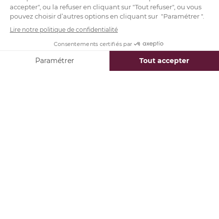
BONUS : développez votre personal
branding
Le
personal branding
, ou travail de votre marque
personnelle, est aussi une approche qui porte ses
fruits. Elle consiste à adopter les codes
traditionnels du marketing et de la
communication, pour les appliquer à sa propre
image de marque personnelle.
Le
personal branding
a un effet vertueux sur le
long terme : plus vous travaillez votre image de
marque sur les réseaux sociaux et
communiquerez sur votre profil et vos
accomplissements, plus vous attirerez à vous des
personnes intéressées par ce que vous faites. Ce
faisant, vous serez plus à même d’acquérir une
belle visibilité, et de rester présent dans l’esprit des
membres de votre réseau, qui seront plus
susceptibles de penser à vous et de vous
recommander pour certaines opportunités.