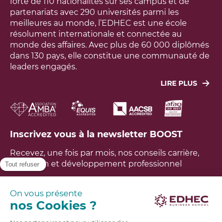
forte de 110 nationalités sur ses campus et de
partenariats avec 290 universités parmi les
meilleures au monde, l’EDHEC est une école
résolument internationale et connectée au
monde des affaires. Avec plus de 60 000 diplômés
dans 130 pays, elle constitue une communauté de
leaders engagés.
LIRE PLUS
Leur objectif : agir concrètement pour faire face
aux grands défis économiques, sociaux,
technologiques et environnementaux du monde.
L’école a développé un modèle unique, fondé sur
Inscrivez vous à la newsletter BOOST
une recherche utile à la société, aux entreprises et
aux étudiants. L’EDHEC est ainsi aujourd’hui tout à
Recevez, une fois par mois, nos conseils carrière,
la fois un lieu d’excellence, d’innovation,
formation et développement professionnel
d’expérience et de diversité, propre à impacter les
générations futures dans un monde en profond
bouleversement. Avoir un impact positif sur le
FAQ
monde est notre raison d’être.
En savoir plus
Brochures