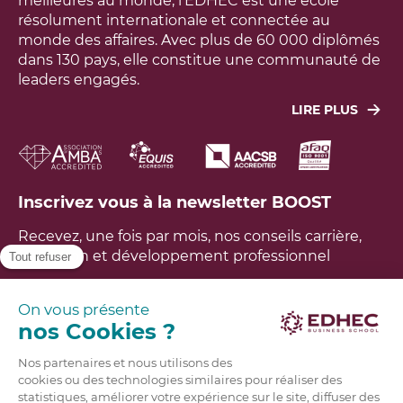
meilleures au monde, l’EDHEC est une école
résolument internationale et connectée au
monde des affaires. Avec plus de 60 000 diplômés
dans 130 pays, elle constitue une communauté de
leaders engagés.
LIRE PLUS
Leur objectif : agir concrètement pour faire face
aux grands défis économiques, sociaux,
technologiques et environnementaux du monde.
L’école a développé un modèle unique, fondé sur
Inscrivez vous à la newsletter BOOST
une recherche utile à la société, aux entreprises et
aux étudiants. L’EDHEC est ainsi aujourd’hui tout à
Recevez, une fois par mois, nos conseils carrière,
la fois un lieu d’excellence, d’innovation,
formation et développement professionnel
d’expérience et de diversité, propre à impacter les
générations futures dans un monde en profond
bouleversement. Avoir un impact positif sur le
FAQ
monde est notre raison d’être.
En savoir plus
Brochures
Candidatez en ligne
Contactez-nous