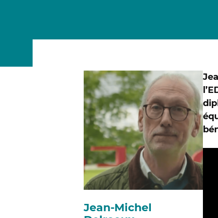
MSc Data Management & Business Analytic
Jea
l’E
dip
équ
bén
Jean-Michel