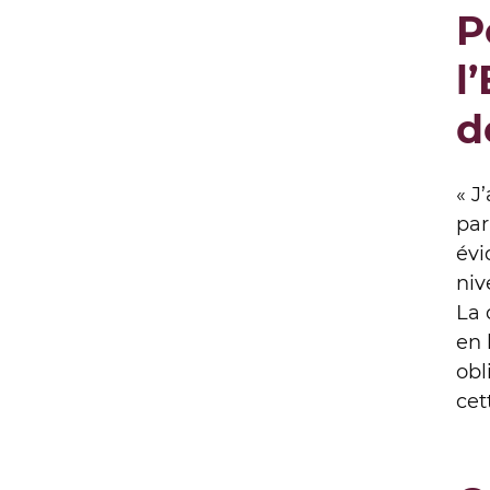
P
l
d
« J
par
évi
niv
La 
en 
obl
cet