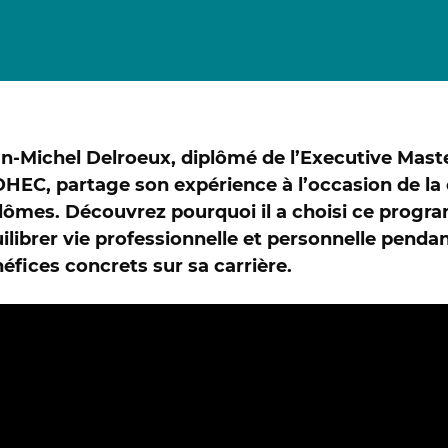
Certificat Corporate Finance
s
Certificat Strategy & Business Model
Transformation
Certificat Strategic Foresight
Certificat Entrepreneuriat
TOUS
n-Michel Delroeux, diplômé de l’Executive Mas
DHEC, partage son expérience à l’occasion de l
lômes. Découvrez pourquoi il a choisi ce progr
ilibrer vie professionnelle et personnelle pendan
éfices concrets sur sa carrière.