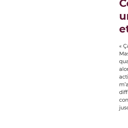
C
u
e
« Ç
Mas
qua
alo
act
m’a
dif
com
jus