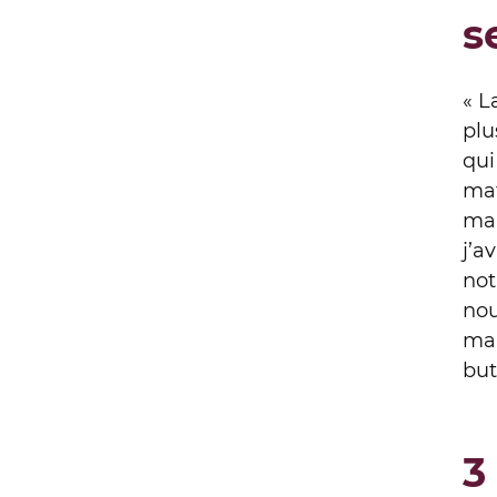
s
« L
plu
qui
mat
man
j’a
not
nou
mar
but
3