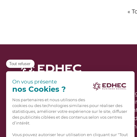
« T
Implantée à Lille, Nice, Paris, Londres, Sin
ses campus et de partenariats avec 290 un
monde, l’EDHEC est une école résolument
monde des affaires. Avec plus de 60 000 d
constitue une communauté de leaders en