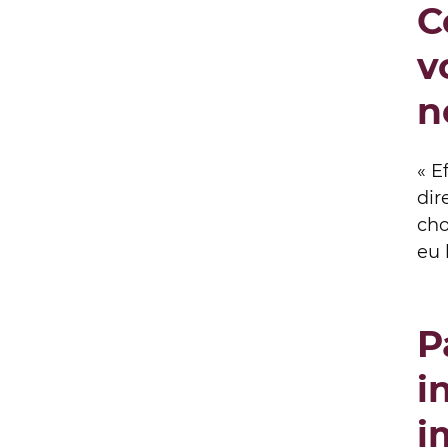
C
v
n
« E
dir
cho
eu 
P
i
i