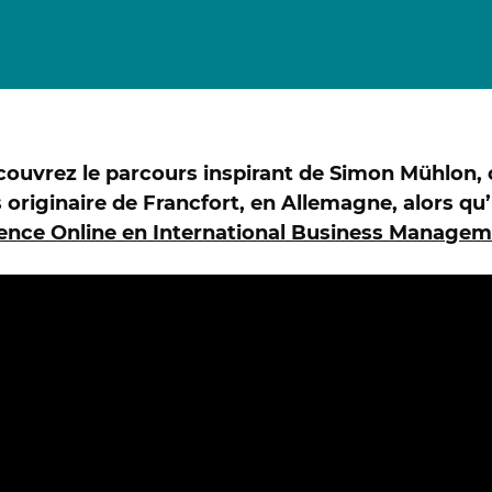
Certificat Corporate Finance
s
Certificat Strategy & Business Model
Transformation
Certificat Strategic Foresight
Certificat Entrepreneuriat
TOUS
ouvrez le parcours inspirant de Simon Mühlon, 
 originaire de Francfort, en Allemagne, alors qu’
ence Online en International Business Manage