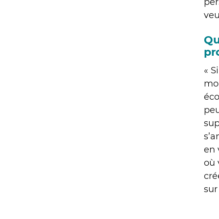
per
veu
Qu
pr
« S
mon
éco
peu
sup
s’a
en 
où 
cré
sur