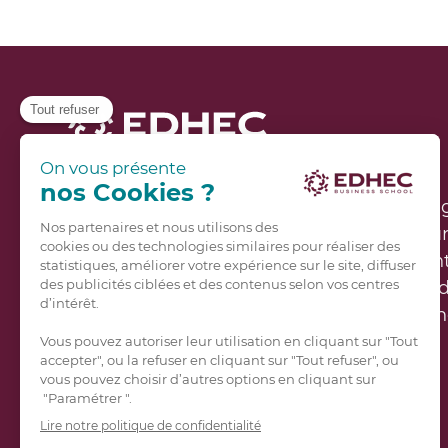
Implantée à Lille, Nice, Paris, Londres, Sin
ses campus et de partenariats avec 290 un
monde, l’EDHEC est une école résolument
monde des affaires. Avec plus de 60 000 d
constitue une communauté de leaders en
Leur objectif : agir concrètement pour fair
économiques, sociaux, technologiques e
L’école a développé un modèle unique, fon