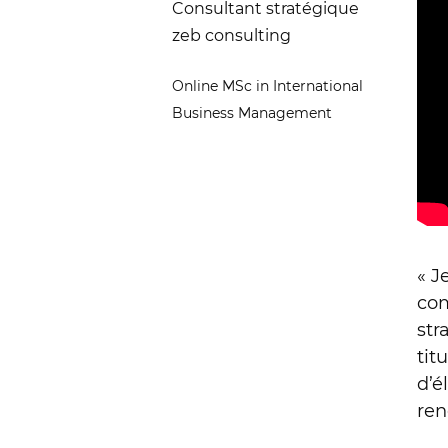
Consultant stratégique
zeb consulting
Online MSc in International
Business Management
« J
com
str
tit
d’é
ren