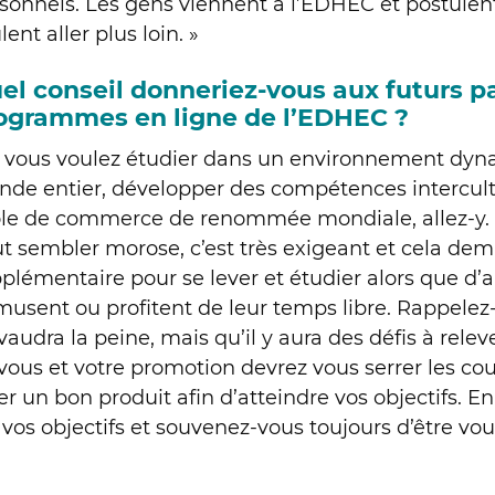
sonnels. Les gens viennent à l’EDHEC et postulen
lent aller plus loin. »
el conseil donneriez-vous aux futurs p
ogrammes en ligne de l’EDHEC ?
i vous voulez étudier dans un environnement dyn
de entier, développer des compétences intercult
le de commerce de renommée mondiale, allez-y. M
t sembler morose, c’est très exigeant et cela de
plémentaire pour se lever et étudier alors que d’
musent ou profitent de leur temps libre. Rappelez-
vaudra la peine, mais qu’il y aura des défis à rele
vous et votre promotion devrez vous serrer les cou
er un bon produit afin d’atteindre vos objectifs. E
 vos objectifs et souvenez-vous toujours d’être v
DÉCOUVREZ LE MSC ONLINE INTERNATIONAL B