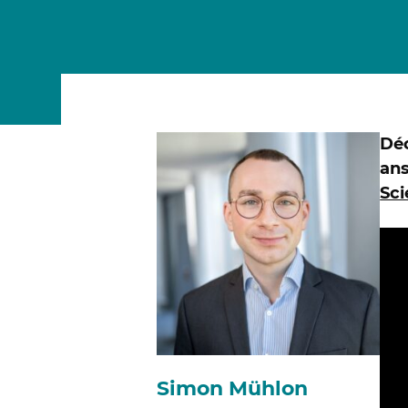
MSc Data Management & Business Analytic
Déc
ans
Sci
Simon Mühlon