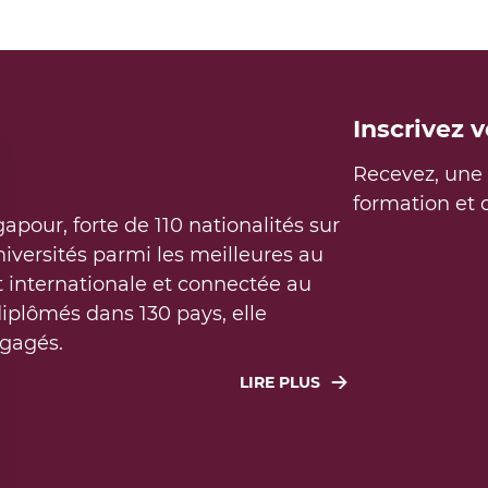
Inscrivez 
Recevez, une f
formation et
gapour, forte de 110 nationalités sur
iversités parmi les meilleures au
 internationale et connectée au
iplômés dans 130 pays, elle
gagés.
LIRE PLUS
e face aux grands défis
t environnementaux du monde.
dé sur une recherche utile à la