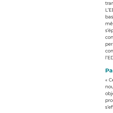
tra
L’E
bas
mêm
s’é
con
per
com
l’E
Pa
« C
nou
obj
pro
s’e