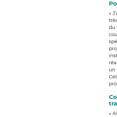
Po
« J
trè
du 
cou
spé
pro
ins
réa
un 
Cet
pro
Co
tra
« A