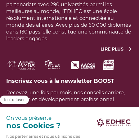
partenariats avec 290 universités parmi les
meilleures au monde, l’EDHEC est une école
résolument internationale et connectée au
monde des affaires. Avec plus de 60 000 diplômés
dans 130 pays, elle constitue une communauté de
leaders engagés.
LIRE PLUS
Leur objectif : agir concrètement pour faire face
aux grands défis économiques, sociaux,
technologiques et environnementaux du monde.
L’école a développé un modèle unique, fondé sur
Inscrivez vous à la newsletter BOOST
une recherche utile à la société, aux entreprises et
aux étudiants. L’EDHEC est ainsi aujourd’hui tout à
Recevez, une fois par mois, nos conseils carrière,
la fois un lieu d’excellence, d’innovation,
formation et développement professionnel
d’expérience et de diversité, propre à impacter les
générations futures dans un monde en profond
bouleversement. Avoir un impact positif sur le
FAQ
monde est notre raison d’être.
En savoir plus
Brochures
Candidatez en ligne