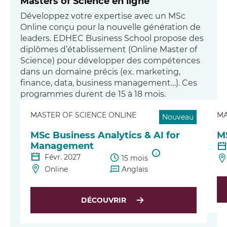
Masters of Science en ligne
Développez votre expertise avec un MSc
Online conçu pour la nouvelle génération de
leaders. EDHEC Business School propose des
diplômes d’établissement (Online Master of
Science) pour développer des compétences
dans un domaine précis (ex. marketing,
finance, data, business management…). Ces
programmes durent de 15 à 18 mois.
MASTER OF SCIENCE ONLINE
MA
Nouveau
MSc Business Analytics & AI for
M
Management
i
Févr. 2027
15 mois
Online
Anglais
DÉCOUVRIR